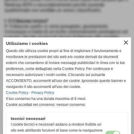
Ranking UEFA e secondariamente perchè essendo
quadriennale non avrebbe un senso classificarlo.
I- E il blasone invece?
P- Il blasone quello si verrà assegnato, giustamente.
Comunque si tratta di un trofeo estremamente prestigioso ed
è giusto che dia un piccolo boost di blasone alle squadre
close
migliori. Gli Euro però non saranno detratti da quelli del totale
Utilizziamo i cookies
delle squadre della Lega ma le 4 squadre che disputano la
Questo sito utilizza cookie propri al fine di migliorare il funzionamento e
competizione autofinanzieranno il blasone del trofeo, si parla
monitorare le prestazioni del sito web e/o cookie derivati da strumenti
di una cifra oscillante tra 20 e 25 Euro che verrà poi divisa in
esterni che consentono di inviare messaggi pubblicitari in linea con le tue
maniera non equa tra vincente e finalista.
preferenze, come dettagliato nella Cookie Policy. Per continuare è
I- C'è molto entusiasmo intorno all'evento vero?
necessario autorizzare i nostri cookie. Cliccando sul pulsante
P- Senza dubbio, è una competizione a cui la Lega tiene
ACCONSENTO, acconsenti all'uso dei cookie. Ignorando questo banner e
tantissimo e che mantiene un parallelismo con quanto accade
navigando il sito acconsenti all'uso dei cookie.
nel calcio reale mantendoci sempre al passo coi tempi.
Cookie Policy
-
Privacy Policy
Il tuo consenso ha una durata massima di 6 mesi.
inserisci un nuovo commento
Cookie accettati nel consenso: nessun consenso
tecnici necessari
I cookie tecnici e necessari aiutano a rendere fruibile un
sito web abilitando funzioni di base come la navigazione
<< precedente
successivo >>