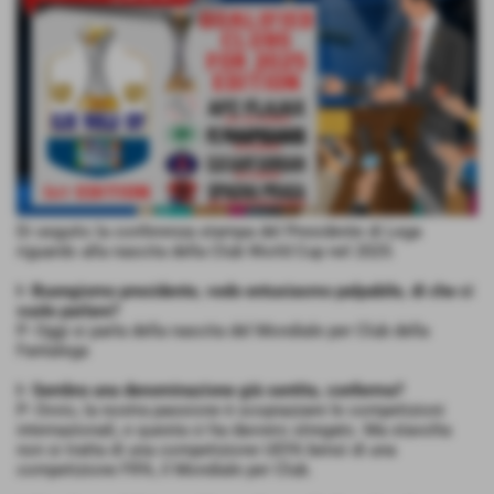
Di seguito la conferenza stampa del Presidente di Lega
riguardo alla nascita della Club World Cup nel 2025:
I- Buongiorno presidente, vedo entusiasmo palpabile, di che ci
vuole parlare?
P- Oggi si parla della nascita del Mondiale per Club della
Fantalega
I- Sembra una denominazione già sentita, conferma?
P- Ovvio, la nostra passione è scopiazzare le competizioni
internazionali, e questa ci ha davvero stregato. Ma stavolta
non si tratta di una competizione UEFA bensì di una
competizione FIFA, il Mondiale per Club.