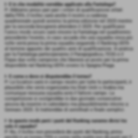
I- E in che modalità verrebbe applicato alla Fantalega?
P- Abbiamo preso pari pari i criteri di qualificazione stilati
dalla FIFA, il trofeo sarà anche il nostro a cadenza
quadriennale quindi avremo la prima edizione nel 2025 mentre
per la seconda bisognerà attendere il 2029. Per qualificarsi
l'unico modo sicuro sarà vincere la Fantalega nel quadriennio
precedente l'evento, in caso accada che una squadra vinca più
volte verrà presa la prima squadra seguendo il Ranking UEFA
al termine appunto dei quattro anni di qualificazione. In pratica
per la Fantalega parteciperanno il Panapigiaikos, l'ESG e il
Flajax due volte campione che libererà un posto per la prima
disponibile nel Ranking UEFA ovvero lo Spagna Praga.
I- E come e dove si disputerebbe il torneo?
P- La location sarà in campo neutro per tutte le partecipanti, è
plausibile che verrà organizzata tra Stati Uniti o Arabia ma
comunque nessuna squadra avrà il fattore campo. La
competizione si svolgerebbe in due giornate consecutive
ancora da inserire in calendario ma plausibilmente intorno a
Gennaio 2025. Si tratterebbe di semifinali e finale semplici.
I- In questo modo però i punti del Ranking saranno divisi tra
solo 4 squadre?
P- No, il trofeo non prevederà dei punti del Ranking, primo
perchè è un torneo FIFA e come nella realtà non dà punti per il