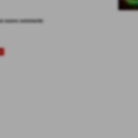
 un nuovo commento
te