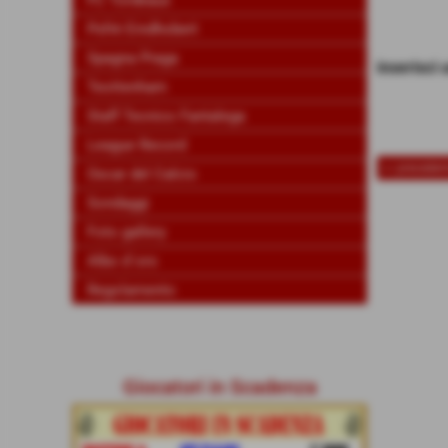
FC Tordeaux
Psfrè Eindhobert
Spagna Praga
inserisci
Teottenham
Staff Tecnico Fantalega
League Record
<< preceden
Oscar del Calcio
Sondaggi
Foto gallery
Albo d´oro
Regolamento
Giocatori in Scadenza