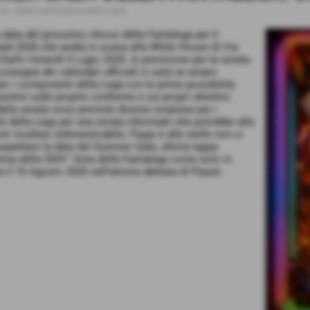
:00
-
NEWS FANTALEGA DARFO 2003
a data del prossimo ritrovo della Fantalega per il
à 2026 che andrà in scena alla White House di Via
arfo Venerdì 3 Lugio 2026. In previsione per la serata
consegna dei calendari ufficiali ci sarà un ampio
per i componenti della Lega con le prime possibilità
entire sulle proprie conferme e sui propri obiettivi.
della serata sono previste diverse sorprese per i
 della Lega per una serata informale che potrebbe alla
nti risultare indimenticabile, l'hype è alle stelle non ci
aspettare la data del Summer Galà, ultima tappa
prima della XXIV° Asta della Fantalega come noto in
il 16 Agosto 2026 nell'amena abetaia di Piazze.