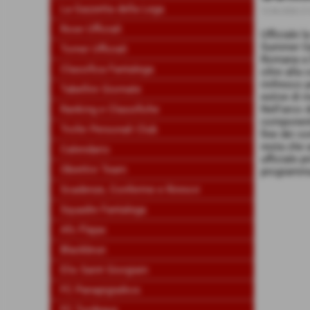
La Gazzetta della Lega
12-06-2026 21
Rose Ufficiali
Ufficiale l
Summer Gal
Tornei Ufficiali
Romana a D
Classifica Fantalega
oltre alla 
rinfresco 
Tabellini Giornate
estive di m
Ranking e Classifiche
Nell'arco 
componenti
Trofei Personali Club
fine dei co
resta che 
Calendario
ufficiale 
Obiettivi Team
programma 
Scadenze, Conferme e Rinnovi
Squadre Fantalega
Afc Flajax
Blackbrun
Elis Saint Giorgiain
FC Panapigiaikos