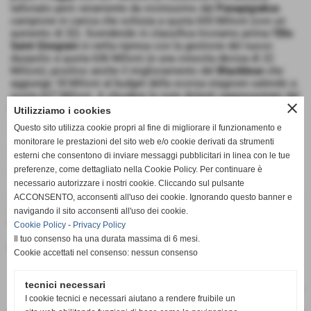
tallonato però veramente da vicinissimo dal
Panapigiakos
campione in carica che schizza a quota 655 Milioni (con un
aumento di 32). Scendendo in classifica troviamo prima l'
Elis
Saint Giorgiain
in netta ripresa con la gestione del nuovo
duopolio a quota 636 Milioni (e una crescita decisa di 22
Milioni), positivo anche il miglioramento del
Blackbrun
che
aggiunge 18 Milioni al budget della scorsa stagioen salendo a
quota 627 Milioni. A chiudere le note dolenti rappresentate dal
close
Psfrè Eindhobert
che scende a soli 622 Milioni con una
Utilizziamo i cookies
decrescita di ben 22 Milioni ma era scritto, la retrocessione è
Questo sito utilizza cookie propri al fine di migliorare il funzionamento e
stata un bagno di sangue. A chiudere il
Tordeaux
derelitto con
monitorare le prestazioni del sito web e/o cookie derivati da strumenti
soli 611 Milioni a chiudere la classifica che paga le ultime
esterni che consentono di inviare messaggi pubblicitari in linea con le tue
stagioni decisamente sottotono e rispetto alla scorsa
stagione paga soli 7 Milioni di ammanco in primis perchè
preferenze, come dettagliato nella Cookie Policy. Per continuare è
aveva già un budget risicato e secondariamente perchè è
necessario autorizzare i nostri cookie. Cliccando sul pulsante
servita una manovra straordinaria per rimettere in carreggiata i
ACCONSENTO, acconsenti all'uso dei cookie. Ignorando questo banner e
girondini, il distacco di 59 Milioni dalla squadra più ricca è
navigando il sito acconsenti all'uso dei cookie.
parecchio pesante ma poteva essere molto molto peggio.
Cookie Policy
-
Privacy Policy
Il tuo consenso ha una durata massima di 6 mesi.
inserisci un nuovo commento
Cookie accettati nel consenso: nessun consenso
tecnici necessari
I cookie tecnici e necessari aiutano a rendere fruibile un