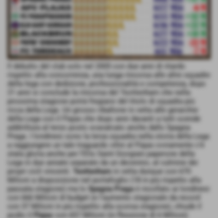
Il debutto del club solo nel 2005 con due anni di ritardo
rispetto alla concorrenza, una lunga rincorsa alle altre squadre
della lega con dedizione, professionalità e competenza, dopo
21 anni si conclude la rincorsa del Teottenham che nella
prossima stagione potrà fregiarsi del titolo di squadra più
ricca della Lega. Un grosso ribaltone in vetta alle gerarchie
della Lega con il Flajax che dopo anni davanti a tutti scende
addirittura al terzo posto scavalcato anche dallo Spagna
Praga. I londinesi sono la terza squadra nella storia della Lega
a raggiungere un tale traguardo oltre al Flajax ovviamente c'è
stata gloria anche per l'Elis Saint Giorgiain paperone della
Lega in due annate separate da un decennio, al culmine dei
propri cicli vincenti.
Teottenham
in vetta dunque con 670
Milioni a disposizione nel portafoglio (18 in più rispetto alla
passata stagione) ma lo
Spagna Praga
è incollato ai londinesi
con 666 Milioni di budget (e l'aumento stagionale da record
con 37 Milioni in più rispetto alla scorsa stagione), chiude il
podio il
Flajax
con 657 Milioni (in flessione di 6 Milioni)