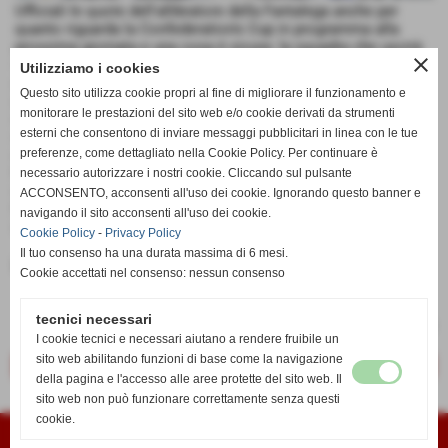
Ufficiali le quote dell'allibratore della Fantalega anche per
quanto riguarda la Confederation's Cup in programma alla
prossima giornata e una cosa è sicura: la squadra che uscirà
close
vincente dalla semifinale show tra Inghilterra e Francia sarà la
Utilizziamo i cookies
grande favorita per la vittoria finale secondo le quote. La
Questo sito utilizza cookie propri al fine di migliorare il funzionamento e
grande favorita è l'Inghilterra campione in carica del nuovo
monitorare le prestazioni del sito web e/o cookie derivati da strumenti
corso targato Lagoteta bancata a 3.95, l'avversaria principale
esterni che consentono di inviare messaggi pubblicitari in linea con le tue
sarà la Francia quotata 4.25. Non troppo distanti nemmeno le
quote per la settima storica vittoria dell'Olanda che è in
preferenze, come dettagliato nella Cookie Policy. Per continuare è
lavagna a 4.40 mentre pochi favori riscuote l'Est Povero
necessario autorizzare i nostri cookie. Cliccando sul pulsante
quotato 5.70, una squadra che ha sempre comunque ben
ACCONSENTO, acconsenti all'uso dei cookie. Ignorando questo banner e
figurato in Confederations e potrebbe valere la pena puntarci
navigando il sito acconsenti all'uso dei cookie.
un euro.
Cookie Policy
-
Privacy Policy
Il tuo consenso ha una durata massima di 6 mesi.
inserisci un nuovo commento
Cookie accettati nel consenso: nessun consenso
tecnici necessari
I cookie tecnici e necessari aiutano a rendere fruibile un
sito web abilitando funzioni di base come la navigazione
<< precedente
successivo >>
della pagina e l'accesso alle aree protette del sito web. Il
sito web non può funzionare correttamente senza questi
cookie.
Fantalega Darfo 2003