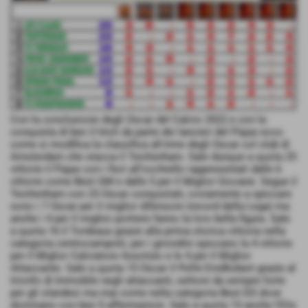
Con la conclusione degli Oscar del Calcio 2022 e con la
conquista di ben 3 titoli da parte dei lancieri del Flajax ecco
come si modifica la classifica all-time degli Oscar col club di
Amsterdam che stacca il Teottenham. Sale dunque a quota 25
vittorie il Flajax con i fiori all'occhiello rappresentati dalle 6
vittorie come Best GM e dalle 5 per il Miglior Giovane. Segue il
Teottenham con 23 Oscar conquistati, ovviamente a spiccare
sono i 7 Oscar per il miglior difensore (record della Lega) ma
anche i 4 per il miglior portiere fanno la loro bella figura. Sale
a quota 16 il Tordeaux grazie alla prima storica vittoria nella
categoria centrocampisti, per i girondini spiccano la 4 vittorie
per il Miglior Calciatore Assoluto e le 4 per il Miglior
Attaccante. Sale a quota 15 Oscar il Psfrè Eindhobert grazie al
trionfo di Immobile negli attaccanti, settore da sempre forte
per gli olandesi ma mai come nella categoria Best DS dove
dominano con ben 5 affermazioni. Sale a quota 13 anche l'Elis