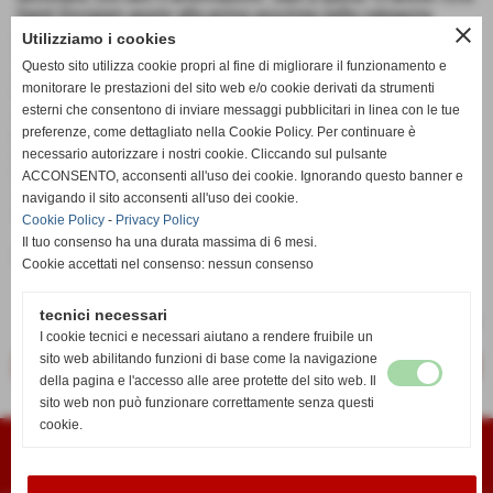
Saint Giorgiain grazie alla prima assoluta nella categoria
close
portieri, i parigini da sempre spiccano nelle categorie Giovani
Utilizziamo i cookies
(conquistata 3 volte) e nella categria Centrocampisti
Questo sito utilizza cookie propri al fine di migliorare il funzionamento e
(anch'essa tre volte). Quota 13 raggiunta anche dallo Spagna
monitorare le prestazioni del sito web e/o cookie derivati da strumenti
Praga grazie alla vittoria del Best Gm settore dove da sempre
esterni che consentono di inviare messaggi pubblicitari in linea con le tue
eccellono con ben 4 affermazioni storiche. Rimane fermo al
preferenze, come dettagliato nella Cookie Policy. Per continuare è
palo il Blackbrun con 8 Oscar conquistati storicamente,
perlopiù difensori e centrocampisti. Inglesi raggiunti così dal
necessario autorizzare i nostri cookie. Cliccando sul pulsante
Panapigiaikos e dal loro primo storico Oscar per il Best DS, la
ACCONSENTO, acconsenti all'uso dei cookie. Ignorando questo banner e
specialità della casa rimane però ampiamente la categoria
navigando il sito acconsenti all'uso dei cookie.
giovani con ben 4 affermazioni.
Cookie Policy
-
Privacy Policy
Il tuo consenso ha una durata massima di 6 mesi.
inserisci un nuovo commento
Cookie accettati nel consenso: nessun consenso
tecnici necessari
I cookie tecnici e necessari aiutano a rendere fruibile un
sito web abilitando funzioni di base come la navigazione
<< precedente
successivo >>
della pagina e l'accesso alle aree protette del sito web. Il
sito web non può funzionare correttamente senza questi
cookie.
Fantalega Darfo 2003