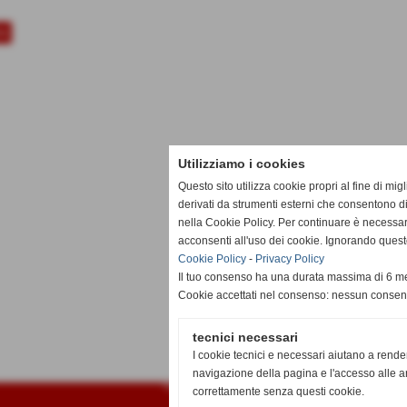
te
Utilizziamo i cookies
Questo sito utilizza cookie propri al fine di mi
derivati da strumenti esterni che consentono di
nella Cookie Policy. Per continuare è necessa
acconsenti all'uso dei cookie. Ignorando quest
Cookie Policy
-
Privacy Policy
Il tuo consenso ha una durata massima di 6 me
Cookie accettati nel consenso: nessun conse
tecnici necessari
I cookie tecnici e necessari aiutano a rende
navigazione della pagina e l'accesso alle ar
Fantalega Darfo 2003
correttamente senza questi cookie.