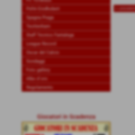
FC Tordeaux
Psfrè Eindhobert
<< preceden
Spagna Praga
Teottenham
Staff Tecnico Fantalega
League Record
Oscar del Calcio
Sondaggi
Foto gallery
Albo d´oro
Regolamento
Giocatori in Scadenza