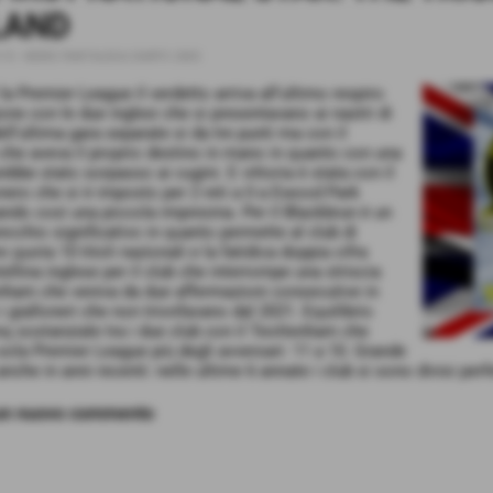
LAND
:15
-
NEWS FANTALEGA DARFO 2003
la Premier League il verdetto arriva all'ultimo respiro
ione con le due inglesi che si presentavano ai nastri di
ll'ultima gara separate si da tre punti ma con il
che aveva il proprio destino in mano in quanto con una
rebbe stato sorpasso ai cugini. E vittoria è stata con il
onero che si è imposto per 2 reti a 0 a Ewood Park
ndo così una piccola impresina. Per il Blackbrun è un
recchio significativo in quanto permette al club di
 quota 10 titoli nazionali e la fatidica doppia cifra
tellina inglese per il club che interrompe una striscia
nham che veniva da due affermazioni consecutive in
i gialloneri che non trionfavano dal 2021. Equilibrio
q sostanziale tra i due club con il Teottenham che
sola Premier League più degli avversari: 11 a 10. Grande
anche in anni recenti: nelle ultime 6 annate i club si sono divisi perfe
 un nuovo commento