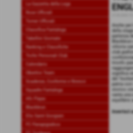
La Gazzetta della Lega
ENG
Rose Ufficiali
27-05-2024 19
Tornei Ufficiali
Anche per 
Classifica Fantalega
della stag
partenza de
Tabellini Giornate
Blackbrun 
vittoria sa
Ranking e Classifiche
club giall
Trofei Personali Club
confeziona
trionfo pa
Calendario
raggiungere
Obiettivi Team
significa s
del Teotte
Scadenze, Conferme e Rinnovi
patria con 
storico cm
Squadre Fantalega
vanta una 
Afc Flajax
equilibrio 
Blackbrun
inserisci
Elis Saint Giorgiain
FC Panapigiaikos