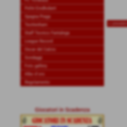
FC Tordeaux
Psfrè Eindhobert
Spagna Praga
<< preceden
Teottenham
Staff Tecnico Fantalega
League Record
Oscar del Calcio
Sondaggi
Foto gallery
Albo d´oro
Regolamento
Giocatori in Scadenza