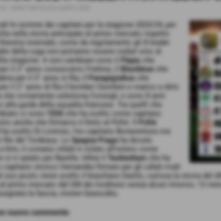
:30
-
NEWS FANTALEGA DARFO 2003
iali le nomine dei capitani per la stagione 2023/24, per
olta nella storia anticipate al primo mercato rispetto
a finestra invernale, come da regolamento gli 8 leader
dre della Lega non potranno essere ceduti sino al
lla stagione. A non cambiare sono il
Flajax
che
er il 2° anno consecutivo Frattesi, il
Blackbrun
che
bria per il 3° anno in fila, il
Panapigiaikos
che
er il 2° anno di fila il bomber Osimhen e manco a dirlo
x
che ovviamente seleziona Consigli, e sono 8 anni
i alla guida della squadra francese. Tra quelli che
iato ci sono l'
ESG
che ha scelto come capitano
sto anche che Dimarco è finito al Psfrè. Il
Psfrè
ha scelto Di Lorenzo, l'ex capitano Bonaventura ora
e file del Tordeaux. Lo
Spagna Praga
ha dovuto
a Kim, il coreano infatti è volato all'estero come
si è optato per Barella. Infine il
Teottenham
che ha
o capitano storico Hernandez firmare per gli odiati rivali
al suo posto viene scelto il brasiliano Danilo, curiosa la storia del 
 al primo mercato dal GM dei londinesi senza alcun rimorso, 12 mesi
segnata la fascia, misteri biancoblu.
 un nuovo commento