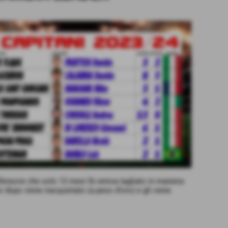
difensore che solo 12 mesi fà veniva tagliato in maniera
 dopo viene riacquistato (a peso d'oro) e gli viene