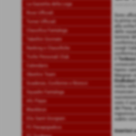
La Gazzetta della Lega
16-09-2023 20
Rose Ufficiali
Sono uffic
la prima v
Tornei Ufficiali
alla solit
Classifica Fantalega
delle squa
termine de
Tabellini Giornate
conferma p
Ranking e Classifiche
scegli Cala
conferma p
Trofei Personali Club
il
Tordeau
consecutiv
Calendario
hanno camb
Obiettivi Team
Maignan vi
Eindhobert
Scadenze, Conferme e Rinnovi
milita nell
rinunciare 
Squadre Fantalega
successore 
Afc Flajax
visto il su
del Pana, 
Blackbrun
ingiuriosa
Elis Saint Giorgiain
subito con
FC Panapigiaikos
inserisci